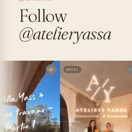
Follow
@atelieryassa
REEL