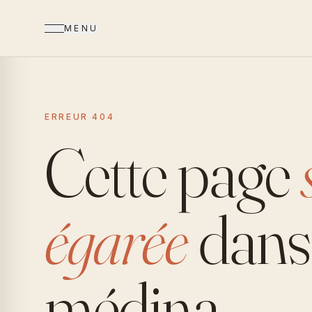
MENU
ERREUR 404
Cette page
égarée
dans 
médina.