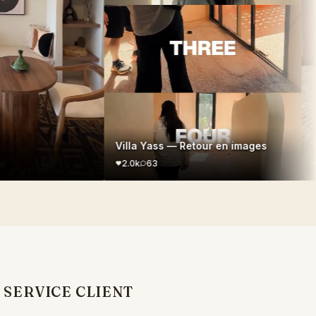
Villa Yass — Retour en images
Vil
2.0k
63
2.
SERVICE CLIENT