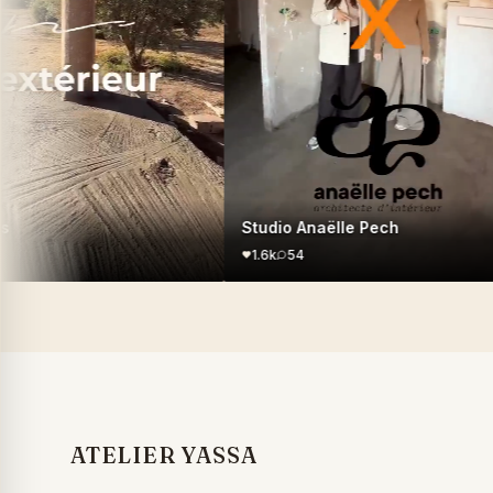
Studio Anaëlle Pech
1.6k
54
ATELIER YASSA