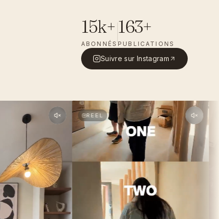
15k+
163+
ABONNÉS
PUBLICATIONS
Suivre sur Instagram
REEL
R