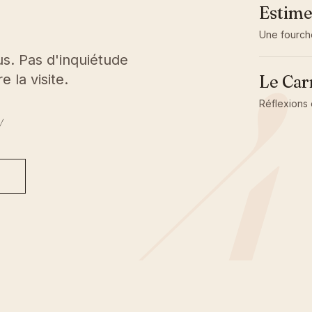
4
Estime
Une fourch
s. Pas d'inquiétude
 la visite.
Le Car
Réflexions 
/