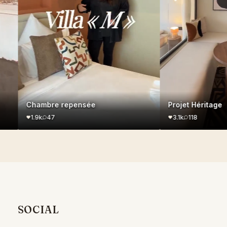
Chambre repensée
Projet Héritage
1.9k
47
3.1k
118
SOCIAL